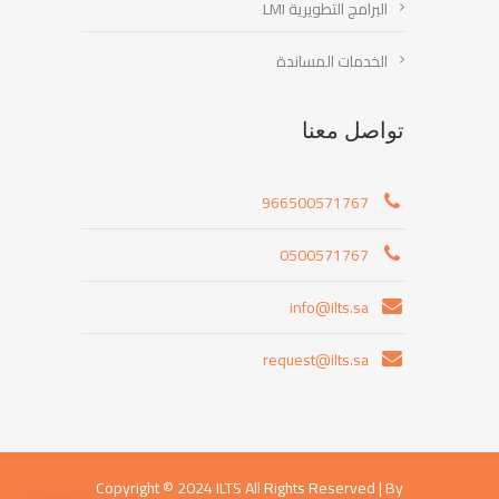
البرامج التطويرية LMI
الخدمات المساندة
تواصل معنا
966500571767
0500571767
info@ilts.sa
request@ilts.sa
Copyright © 2024 ILTS All Rights Reserved |
By