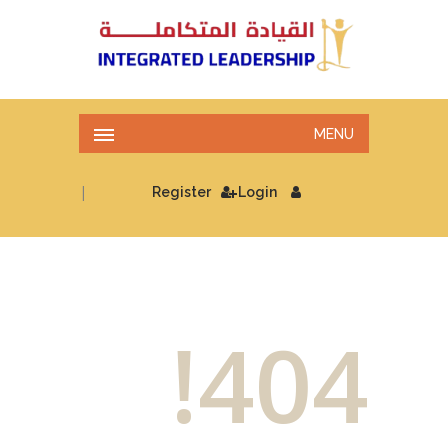
MENU
|
Register
Login
404!