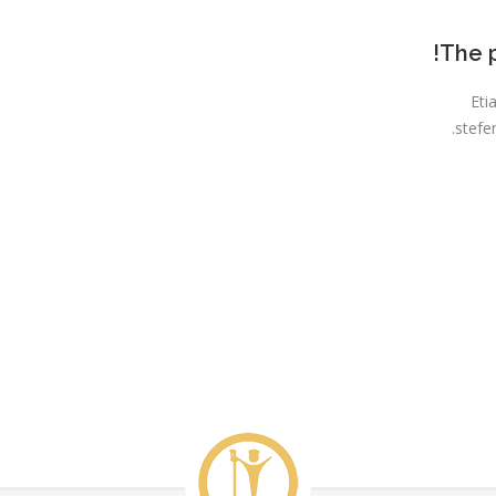
The p
Eti
stefen