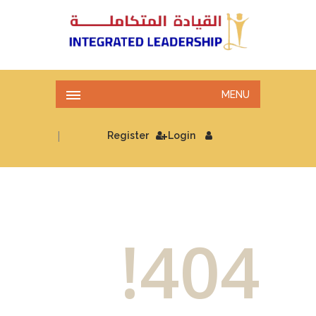
MENU
|
Register
Login
404!