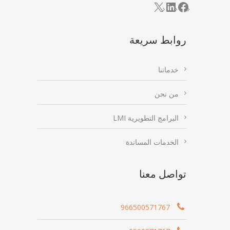
LinkedIn
Facebook
X
روابط سريعة
خدماتنا
من نحن
البرامج التطويرية LMI
الخدمات المساندة
تواصل معنا
966500571767