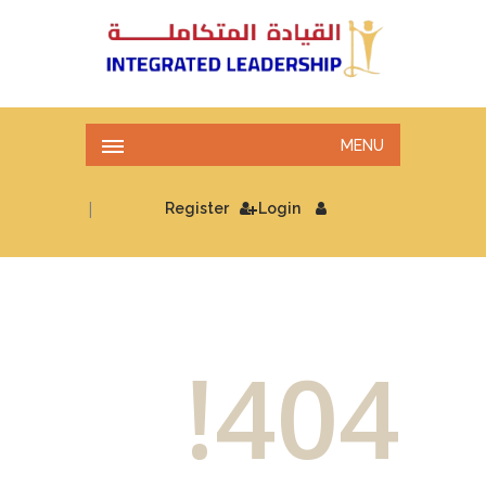
MENU
|
Register
Login
404!