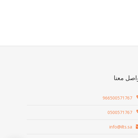
اصل معنا
966500571767
0500571767
info@ilts.sa