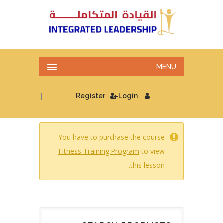
MENU
|
Register
Login
You have to purchase the course
Fitness Training Program
to view
this lesson.