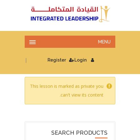
MENU
|
Register
Login
This lesson is marked as private you
can't view its content.
SEARCH PRODUCTS