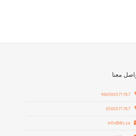
اصل معنا
966500571767
0500571767
info@ilts.sa