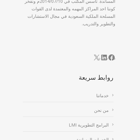
المساندة. تاسس المكتب في 2014/07/10م ونفخر
كوننا احد المراكز المهمه والمعتمدة لدى القوات
المسلحة الملكية السعودية في مجال الاستشارات
والتطوير والتدريب.
LinkedIn
Facebook
X
روابط سريعة
خدماتنا
من نحن
البرامج التطويرية LMI
الخدمات المساندة