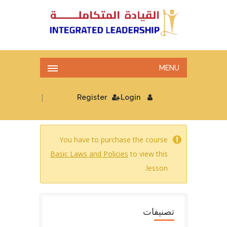
MENU
|
Register
Login
You have to purchase the course
Basic Laws and Policies
to view this
lesson.
تصنيفات