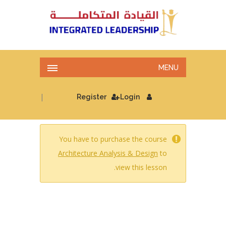
MENU
|
Register
Login
You have to purchase the course
Architecture Analysis & Design
to
view this lesson.