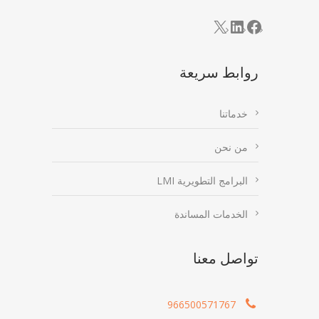
LinkedIn
Facebook
X
روابط سريعة
خدماتنا
من نحن
البرامج التطويرية LMI
الخدمات المساندة
تواصل معنا
966500571767