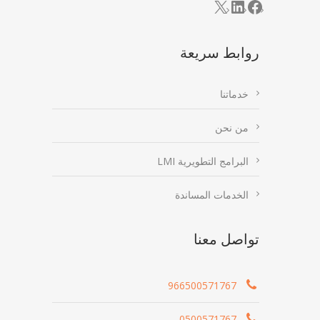
LinkedIn
Facebook
X
روابط سريعة
خدماتنا
من نحن
البرامج التطويرية LMI
الخدمات المساندة
تواصل معنا
966500571767
0500571767