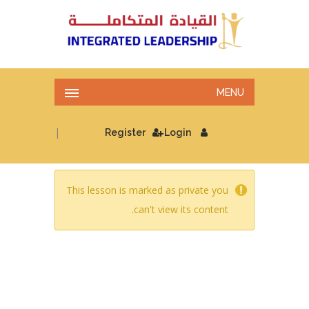
MENU
|
Register
Login
This lesson is marked as private you
can't view its content.