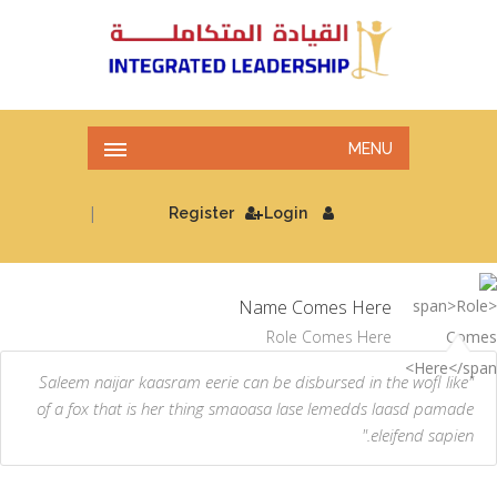
MENU
|
Register
Login
Name Comes Here
Role Comes Here
"Saleem naijar kaasram eerie can be disbursed in the wofl like
of a fox that is her thing smaoasa lase lemedds laasd pamade
eleifend sapien."