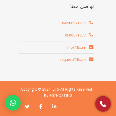
تواصل معنا
966500571767
0500571767
info@ilts.sa
request@ilts.sa
Copyright © 2024 ILTS All Rights Reserved |
By EGYHOSTING