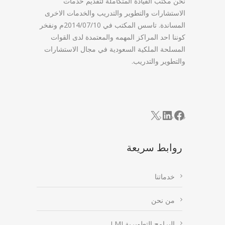
نحن مكتب القيادة المتكاملة لتقديم خدمات
الاستشارات والتطوير والتدريب والخدمات الاخرى
المساندة. تاسس المكتب في 2014/07/10م ونفخر
كوننا احد المراكز المهمه والمعتمدة لدى القوات
المسلحة الملكية السعودية في مجال الاستشارات
والتطوير والتدريب.
LinkedIn
Facebook
X
روابط سريعة
خدماتنا
من نحن
البرامج التطويرية LMI