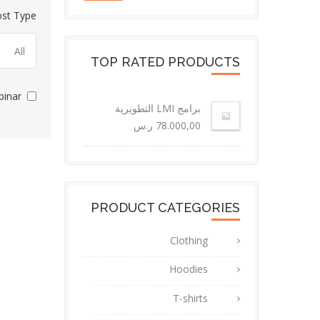
st Type
TOP RATED PRODUCTS
inar
برامج LMI التطويرية
78.000,00
ر.س
PRODUCT CATEGORIES
Clothing
Hoodies
T-shirts