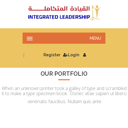
MENU
|
Register
Login
OUR PORTFOLIO
When an unknown printer took a galley of type and scrambled
it to make a type specimen book. Donec vitae sapien ut libero
venenatis faucibus. Nullam quis ante.