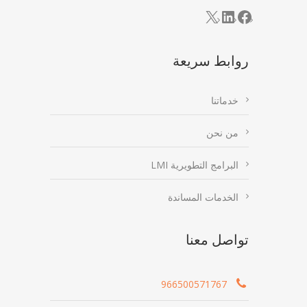
LinkedIn
Facebook
X
روابط سريعة
خدماتنا
من نحن
البرامج التطويرية LMI
الخدمات المساندة
تواصل معنا
966500571767