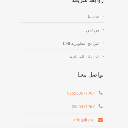
خدماتنا
من نحن
البرامج التطويرية LMI
الخدمات المساندة
تواصل معنا
966500571767
0500571767
info@ilts.sa