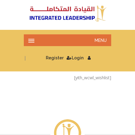
MENU
|
Register
Login
[yith_wcwl_wishlist]