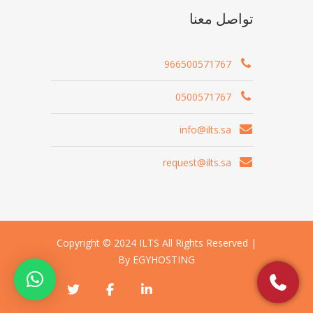
تواصل معنا
966500571767
0500571767
info@ilts.sa
request@ilts.sa
Copyright © 2024 ILTS All Rights Reserved |
By EGYHOSTING