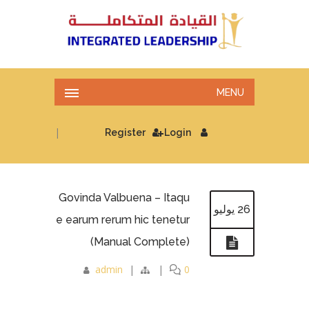
MENU
|
Register
Login
Govinda Valbuena – Itaqu
26 يوليو
e earum rerum hic tenetur
(Manual Complete)
admin
|
|
0