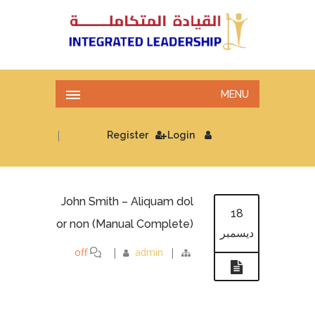
MENU
|
Register
Login
John Smith – Aliquam dol
18
or non (Manual Complete)
ديسمبر
off
|
admin
|