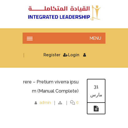
MENU
|
Register
Login
rere – Pretium viverra ipsu
31
m (Manual Complete)
مارس
admin
|
|
0