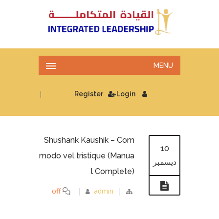
MENU
|
Register
Login
Shushank Kaushik – Com
10
modo vel tristique (Manua
ديسمبر
l Complete)
off
|
admin
|