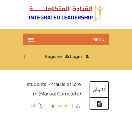
MENU
|
Register
Login
students – Mauris et lore
11 يناير
m (Manual Complete)
off
|
admin
|