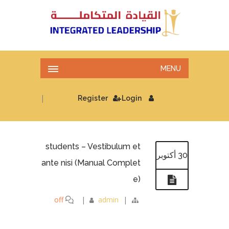
MENU
|
Register
Login
students – Vestibulum et
30 أكتوبر
ante nisi (Manual Complet
e)
off
|
admin
|